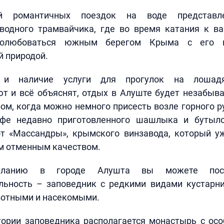
й романтичных поездок на воде представл
водного трамвайчика, где во время катания к 
 полюбоваться южным берегом Крыма с его в
й природой.
 и наличие услуги для прогулок на лошадя
ют и всё объяснят, отдых в Алуште будет незабыв
ром, когда можно немного присесть возле горного р
афе недавно приготовленного шашлыка и бутыло
от «Массандры», крымского винзавода, который у
м отменным качеством.
ланию в городе Алушта вы можете посе
льность – заповедник с редкими видами кустарни
отными и насекомыми.
тории заповедника располагается монастырь с ос