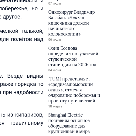
мечательности и
07 июля
побережье, но и
Онкохирург Владимир
 другое.
Балабан: «Чек-ап
кишечника должен
начинаться с
елкой галькой,
колоноскопии»
для полётов над
06 июля
Фонд Есенова
определил получателей
студенческой
стипендии на 2026 год
04 июня
е. Везде видны
TUMI представляет
траже порядка по
«средиземноморский
отдых», отмечая
й при надобности
очарование побережья и
простоту путешествий
18 марта
нь из кипарисов,
Shanghai Electric
поставила основное
ря правильному
оборудование для
крупнейшей в мире