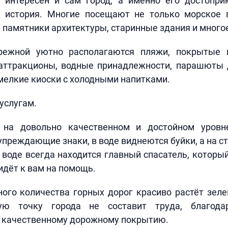
 интересен и сам город, а именно его достопри
 история. Многие посещают не только морское 
памятники архитектуры, старинные здания и многое
режной уютно располагаются пляжи, покрытые м
аттракционы, водные принадлежности, парашюты 
мелкие киоски с холодными напитками.
услугам.
 на довольно качественном и достойном уровн
преждающие знаки, в воде виднеются буйки, а на с
 воде всегда находится главный спасатель, которы
дёт к вам на помощь.
ого количества горных дорог красиво растёт зеле
ю точку города не составит труда, благода
 качественному дорожному покрытию.