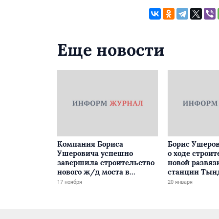
Еще новости
Компания Бориса
Борис Ушеров
Ушеровича успешно
о ходе строит
завершила строительство
новой развяз
нового ж/д моста в
станции Тын
Забайкалье
17 ноября
20 января