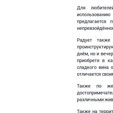
Для любителе
использованию 
предлагается
непревзойдённо
Радует также
проинструктиру
днём, но и вече
приобретя в к
сладкого вина 
отличается свои
Также по же
достопримечате
различными жив
Также на терри