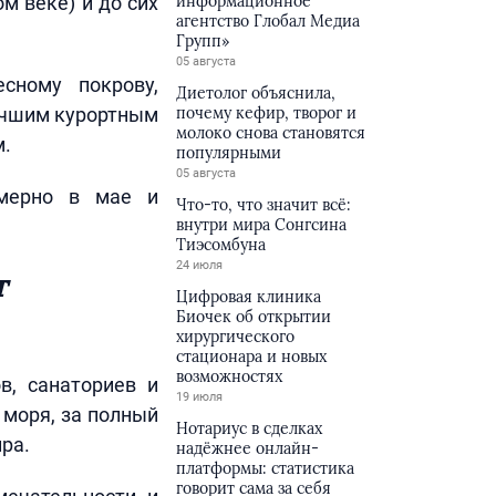
м веке) и до сих
информационное
агентство Глобал Медиа
Групп»
05 августа
сному покрову,
Диетолог объяснила,
учшим курортным
почему кефир, творог и
молоко снова становятся
.
популярными
05 августа
имерно в мае и
Что-то, что значит всё:
внутри мира Сонгсина
Тиэсомбуна
24 июля
т
Цифровая клиника
Биочек об открытии
хирургического
стационара и новых
возможностях
в, санаториев и
19 июля
 моря, за полный
Нотариус в сделках
ра.
надёжнее онлайн-
платформы: статистика
говорит сама за себя