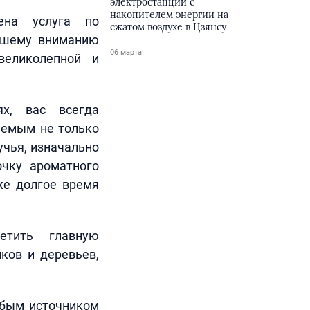
электростанции с
накопителем энергии на
ена услуга по
сжатом воздухе в Цзянсу
вашему вниманию
06 марта
еликолепной и
х, вас всегда
аемым не только
учья, изначально
чку ароматного
же долгое время
тить главную
ков и деревьев,
обым источником