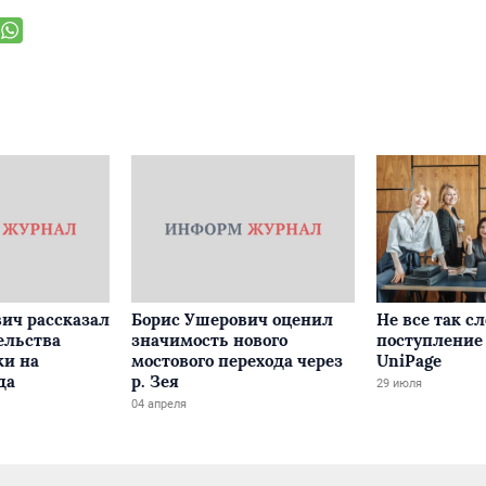
ич рассказал
Борис Ушерович оценил
Не все так с
ельства
значимость нового
поступление 
ки на
мостового перехода через
UniPage
да
р. Зея
29 июля
04 апреля