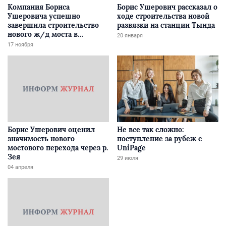
Компания Бориса
Борис Ушерович рассказал о
Ушеровича успешно
ходе строительства новой
завершила строительство
развязки на станции Тында
нового ж/д моста в
20 января
Забайкалье
17 ноября
Борис Ушерович оценил
Не все так сложно:
значимость нового
поступление за рубеж с
мостового перехода через р.
UniPage
Зея
29 июля
04 апреля