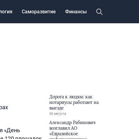
логия
Саморазвитие
Финансы
Дорога к людям: как
нотариусы работают на
рах
выезде
06 августа
Александр Рабинович
возглавил АО
ия «День
«Евразийское
ее 120 площадок,