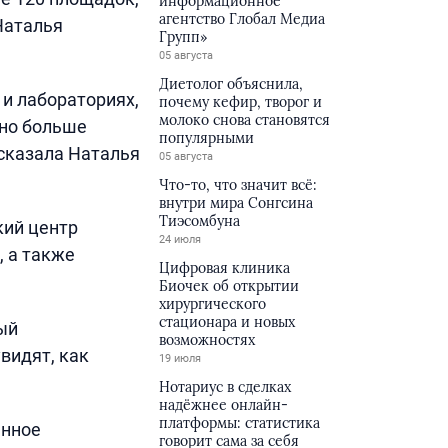
информационное
агентство Глобал Медиа
Наталья
Групп»
05 августа
Диетолог объяснила,
 и лабораториях,
почему кефир, творог и
молоко снова становятся
ано больше
популярными
ссказала Наталья
05 августа
Что-то, что значит всё:
внутри мира Сонгсина
Тиэсомбуна
кий центр
24 июля
, а также
Цифровая клиника
Биочек об открытии
хирургического
стационара и новых
ый
возможностях
видят, как
19 июля
Нотариус в сделках
надёжнее онлайн-
платформы: статистика
енное
говорит сама за себя