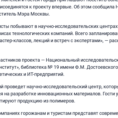
рисоединятся к проекту впервые. Об этом сообщила 
ститель Мэра Москвы.
исты побывают в научно-исследовательских центрах
фисах технологических компаний. Всего запланиров
астер-классов, лекций и встреч с экспертами», — ра
частников проекта — Национальный исследовательс
нститут», библиотека № 19 имени Ф.М. Достоевского
етических и ИТ-предприятий.
ий проведет научно-исследовательский центр, котор
я на разработке инновационных материалов. Гости у
стируют продукцию из полимеров.
омпаниях горожанам и туристам представят соврем