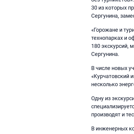
30 из которых п
Сергунина, заме
«Горожане и тур
технопарках и о
180 экскурсий, м
Сергунина.
В числе новых у
«Курчатовский и
несколько энерг
Одну из экскурс
специализируетс
производят и те
В инженерных к