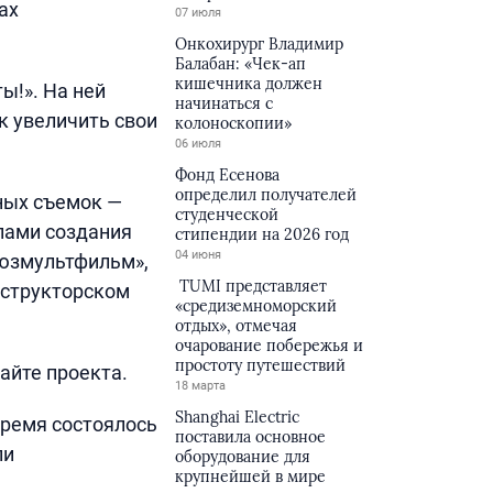
ах
07 июля
Онкохирург Владимир
Балабан: «Чек-ап
кишечника должен
ы!». На ней
начинаться с
к увеличить свои
колоноскопии»
06 июля
Фонд Есенова
определил получателей
ных съемок —
студенческой
пами создания
стипендии на 2026 год
04 июня
оюзмультфильм»,
TUMI представляет
нструкторском
«средиземноморский
отдых», отмечая
очарование побережья и
простоту путешествий
айте проекта.
18 марта
Shanghai Electric
время состоялось
поставила основное
ли
оборудование для
крупнейшей в мире