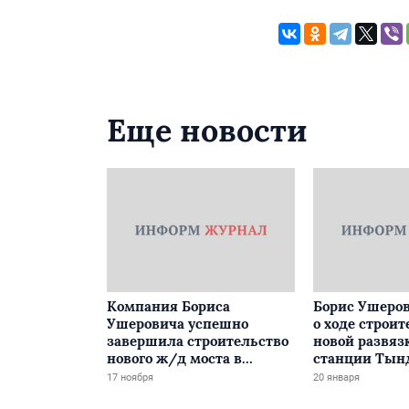
Еще новости
Компания Бориса
Борис Ушеров
Ушеровича успешно
о ходе строит
завершила строительство
новой развяз
нового ж/д моста в
станции Тын
Забайкалье
17 ноября
20 января