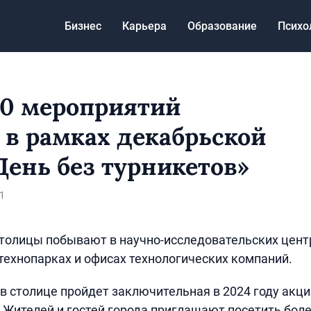
Бизнес
Карьера
Образование
Психо
80 мероприятий
 в рамках декабрьской
День без турникетов»
1
столицы побывают в научно-исследовательских цент
 технопарках и офисах технологических компаний.
я в столице пройдет заключительная в 2024 году акц
. Жителей и гостей города приглашают посетить бол