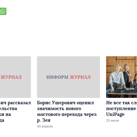
ич рассказал
Борис Ушерович оценил
Не все так с
ельства
значимость нового
поступление 
ки на
мостового перехода через
UniPage
да
р. Зея
29 июля
04 апреля