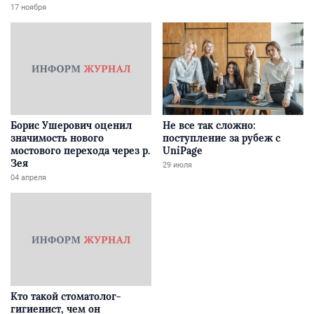
Забайкалье
17 ноября
Борис Ушерович оценил
Не все так сложно:
значимость нового
поступление за рубеж с
мостового перехода через р.
UniPage
Зея
29 июля
04 апреля
Кто такой стоматолог-
гигиенист, чем он