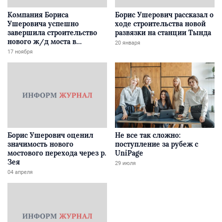
Компания Бориса
Борис Ушерович рассказал о
Ушеровича успешно
ходе строительства новой
завершила строительство
развязки на станции Тында
нового ж/д моста в
20 января
Забайкалье
17 ноября
Борис Ушерович оценил
Не все так сложно:
значимость нового
поступление за рубеж с
мостового перехода через р.
UniPage
Зея
29 июля
04 апреля