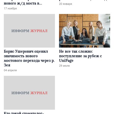
нового ж/д моста в
20 января
Забайкалье
17 ноября
Борис Ушерович оценил
Не все так сложно:
значимость нового
поступление за рубеж с
мостового перехода через р.
UniPage
Зея
29 июля
04 апреля
Кто такой стоматолог-