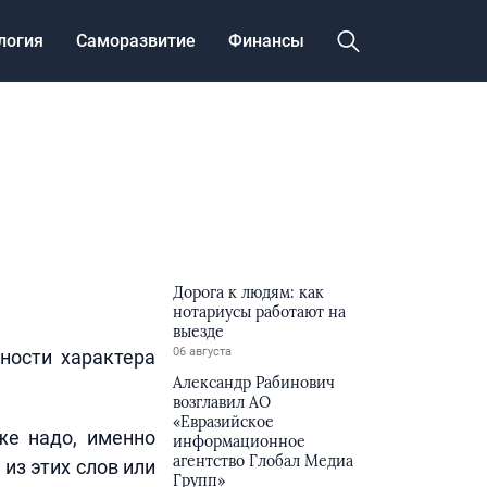
логия
Саморазвитие
Финансы
Дорога к людям: как
нотариусы работают на
выезде
06 августа
ности характера
Александр Рабинович
возглавил АО
«Евразийское
же надо, именно
информационное
агентство Глобал Медиа
из этих слов или
Групп»