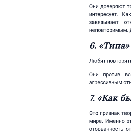
Они доверяют то
интересует. Ка
завязывает от
неповторимым. Д
6. «Типа»
Любят повторят
Они против вс
агрессивным от
7. «Как б
Это признак тво
мире. Именно э
оторванность о