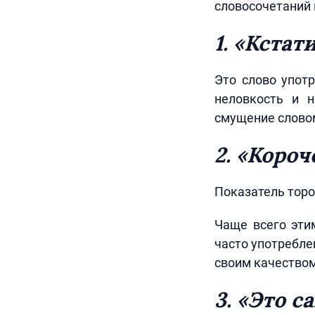
словосочетаний 
1. «Кстат
Это слово упот
неловкость и 
смущение словом 
2. «Короч
Показатель торо
Чаще всего эти
часто употребле
своим качеством
3. «Это с