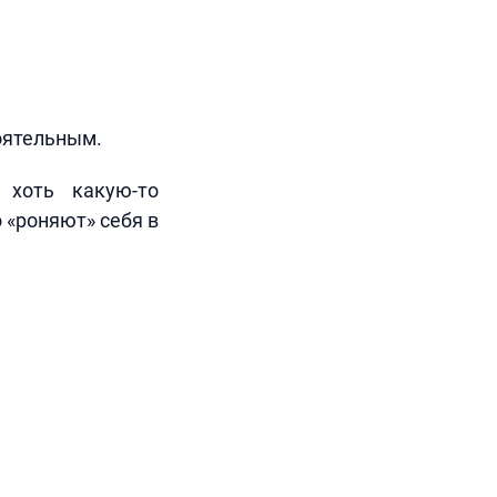
оятельным.
 хоть какую-то
 «роняют» себя в