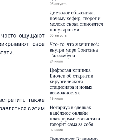
05 августа
Диетолог объяснила,
почему кефир, творог и
молоко снова становятся
популярными
и часто ощущают
05 августа
рикрывают свое
Что-то, что значит всё:
внутри мира Сонгсина
тати.
Тиэсомбуна
24 июля
Цифровая клиника
Биочек об открытии
хирургического
стационара и новых
возможностях
встретить также
19 июля
Нотариус в сделках
равляться с этим
надёжнее онлайн-
платформы: статистика
говорит сама за себя
07 июля
Онкохирург Владимир