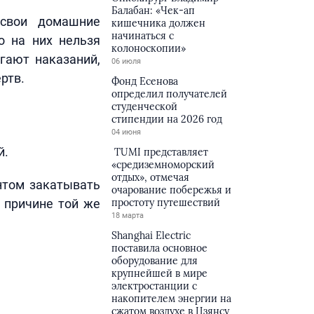
Балабан: «Чек-ап
 свои домашние
кишечника должен
начинаться с
о на них нельзя
колоноскопии»
гают наказаний,
06 июля
ртв.
Фонд Есенова
определил получателей
студенческой
стипендии на 2026 год
04 июня
й.
TUMI представляет
«средиземноморский
отдых», отмечая
антом закатывать
очарование побережья и
 причине той же
простоту путешествий
18 марта
Shanghai Electric
поставила основное
оборудование для
крупнейшей в мире
электростанции с
накопителем энергии на
сжатом воздухе в Цзянсу