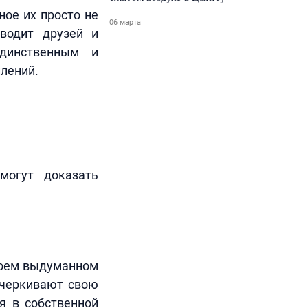
ное их просто не
06 марта
аводит друзей и
единственным и
плений.
могут доказать
своем выдуманном
дчеркивают свою
я в собственной