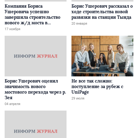
Компания Бориса
Борис Ушерович рассказал о
Ушеровича успешно
ходе строительства новой
завершила строительство
развязки на станции Тында
нового ж/д моста в
20 января
Забайкалье
17 ноября
Борис Ушерович оценил
Не все так сложно:
значимость нового
поступление за рубеж с
мостового перехода через р.
UniPage
Зея
29 июля
04 апреля