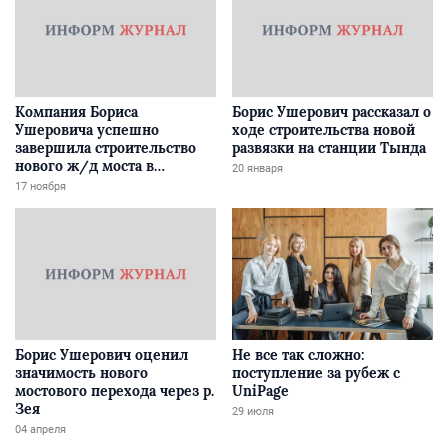
Компания Бориса
Борис Ушерович рассказал о
Ушеровича успешно
ходе строительства новой
завершила строительство
развязки на станции Тында
нового ж/д моста в
20 января
Забайкалье
17 ноября
Борис Ушерович оценил
Не все так сложно:
значимость нового
поступление за рубеж с
мостового перехода через р.
UniPage
Зея
29 июля
04 апреля