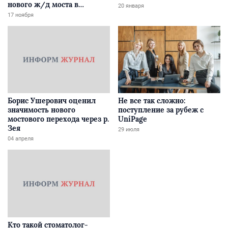
нового ж/д моста в
20 января
Забайкалье
17 ноября
Борис Ушерович оценил
Не все так сложно:
значимость нового
поступление за рубеж с
мостового перехода через р.
UniPage
Зея
29 июля
04 апреля
Кто такой стоматолог-