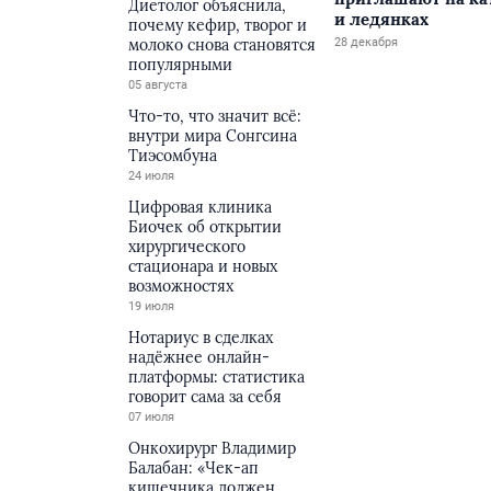
Диетолог объяснила,
и ледянках
почему кефир, творог и
молоко снова становятся
28 декабря
популярными
05 августа
Что-то, что значит всё:
внутри мира Сонгсина
Тиэсомбуна
24 июля
Цифровая клиника
Биочек об открытии
хирургического
стационара и новых
возможностях
19 июля
Нотариус в сделках
надёжнее онлайн-
платформы: статистика
говорит сама за себя
07 июля
Онкохирург Владимир
Балабан: «Чек-ап
кишечника должен