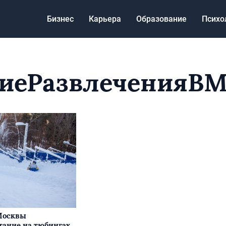
Бизнес
Карьера
Образование
Психо
иеРазвлеченияВМ
Москвы
тание на тюбингах