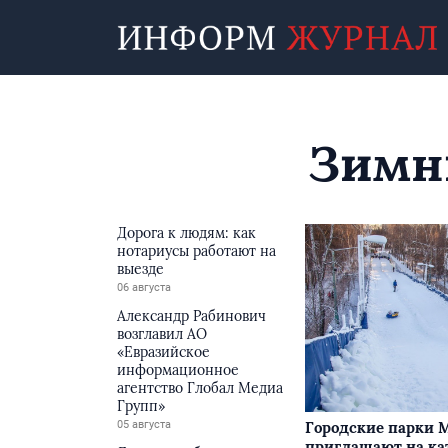
Зимн
Дорога к людям: как
нотариусы работают на
выезде
06 августа
Александр Рабинович
возглавил АО
«Евразийское
информационное
агентство Глобал Медиа
Групп»
05 августа
Городские парки 
приглашают на ка