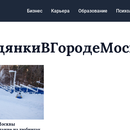
Бизнес
Карьера
Образование
Психо
дянкиВГородеМос
Москвы
тание на тюбингах