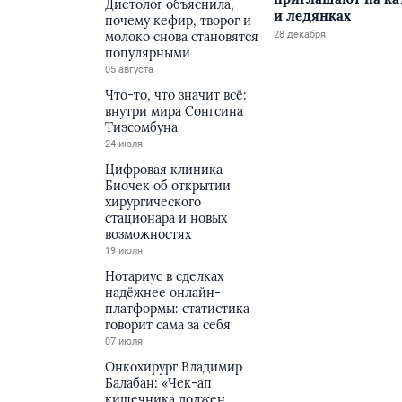
Диетолог объяснила,
и ледянках
почему кефир, творог и
молоко снова становятся
28 декабря
популярными
05 августа
Что-то, что значит всё:
внутри мира Сонгсина
Тиэсомбуна
24 июля
Цифровая клиника
Биочек об открытии
хирургического
стационара и новых
возможностях
19 июля
Нотариус в сделках
надёжнее онлайн-
платформы: статистика
говорит сама за себя
07 июля
Онкохирург Владимир
Балабан: «Чек-ап
кишечника должен