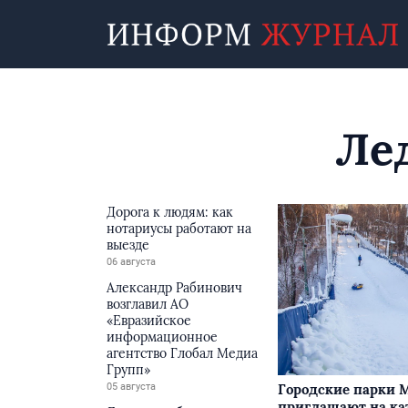
Ле
Дорога к людям: как
нотариусы работают на
выезде
06 августа
Александр Рабинович
возглавил АО
«Евразийское
информационное
агентство Глобал Медиа
Групп»
05 августа
Городские парки 
приглашают на ка