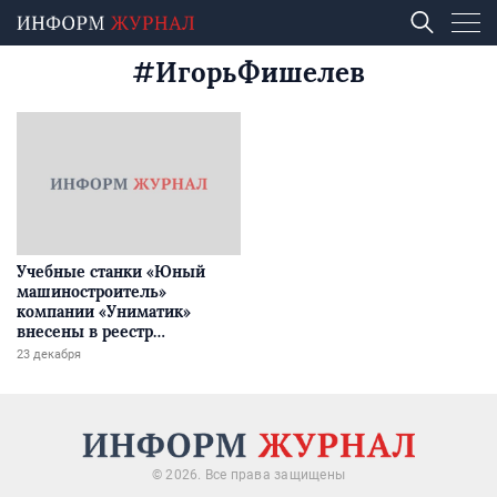
#ИгорьФишелев
Учебные станки «Юный
машиностроитель»
компании «Униматик»
внесены в реестр
российской промышленной
23 декабря
продукции
© 2026. Все права защищены