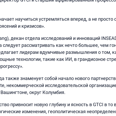
начает научиться устремляться вперед, а не просто 
ясений и кризисов».
Fang), декан отдела исследований и инноваций INSEAD
да следует рассматривать как нечто большее, чем г
едлагает лидерам вдумчивые размышления о том, к
ощные технологии, такие как ИИ, в грандиозное стр
рогрессу».
ода также знаменует собой начало нового партнерст
itute, некоммерческой исследовательской организаци
Вашингтоне, округ Колумбия.
тво привносит новую глубину и ясность в GTCI в то 
гические изменения, геополитическая неопределенн