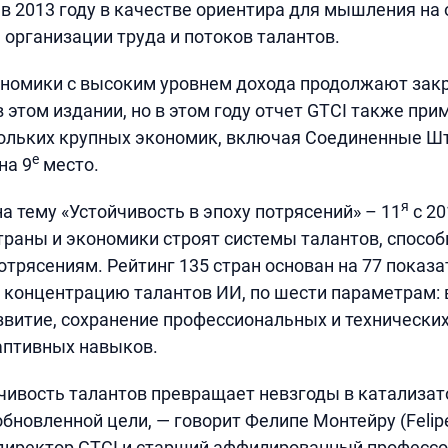
в 2013 году в качестве ориентира для мышления на 
 организации труда и потоков талантов.
номики с высоким уровнем дохода продолжают закр
в этом издании, но в этом году отчет GTCI также пр
ольких крупных экономик, включая Соединенные Ш
е
на 9
место.
я
на тему «Устойчивость в эпоху потрясений» – 11
с 20
страны и экономики строят системы талантов, спосо
отрясениям. Рейтинг 135 стран основан на 77 показа
 концентрацию талантов ИИ, по шести параметрам:
звитие, сохранение профессиональных и технических
аптивных навыков.
чивость талантов превращает невзгоды в катализат
бновленной цели, — говорит Фелипе Монтейру (Felipe
директор GTCI и старший аффилированный профессо