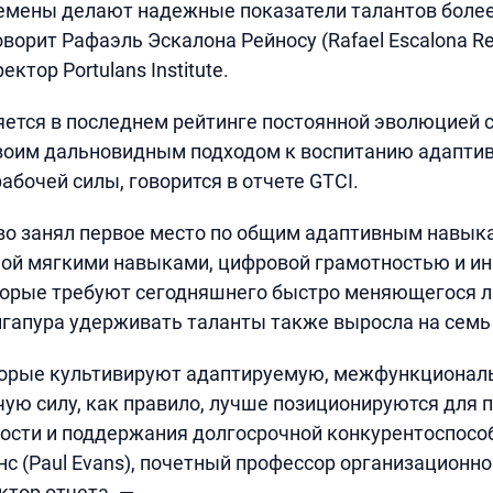
емены делают надежные показатели талантов боле
оворит Рафаэль Эскалона Рейносу (Rafael Escalona Re
ктор Portulans Institute.
ется в последнем рейтинге постоянной эволюцией 
воим дальновидным подходом к воспитанию адаптив
абочей силы, говорится в отчете GTCI.
во занял первое место по общим адаптивным навык
ной мягкими навыками, цифровой грамотностью и 
орые требуют сегодняшнего быстро меняющегося 
гапура удерживать таланты также выросла на семь 
торые культивируют адаптируемую, межфункционал
ую силу, как правило, лучше позиционируются для 
ости и поддержания долгосрочной конкурентоспособ
нс (Paul Evans), почетный профессор организационно
ктор отчета. —