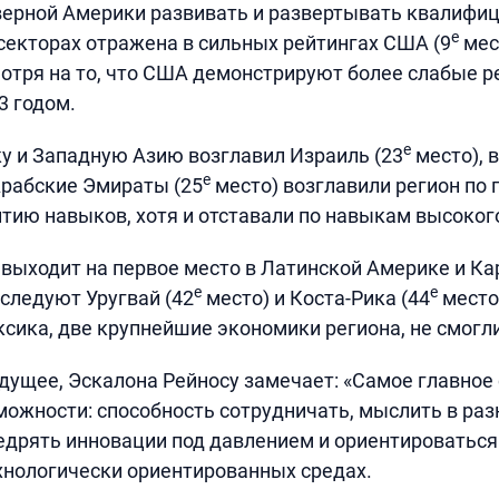
верной Америки развивать и развертывать квалифи
е
секторах отражена в сильных рейтингах США (9
мес
мотря на то, что США демонстрируют более слабые р
3 годом.
е
 и Западную Азию возглавил Израиль (23
место), в
е
рабские Эмираты (25
место) возглавили регион по
итию навыков, хотя и отставали по навыкам высоког
 выходит на первое место в Латинской Америке и К
е
е
 следуют Уругвай (42
место) и Коста-Рика (44
место
сика, две крупнейшие экономики региона, не смогли 
дущее, Эскалона Рейносу замечает: «Самое главное 
ожности: способность сотрудничать, мыслить в ра
едрять инновации под давлением и ориентироваться
нологически ориентированных средах.