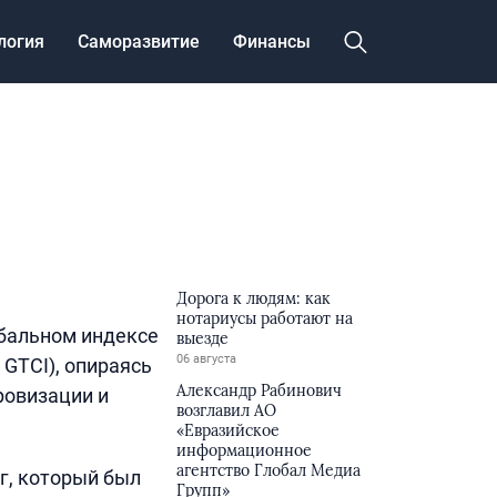
логия
Саморазвитие
Финансы
Дорога к людям: как
нотариусы работают на
обальном индексе
выезде
06 августа
 GTCI), опираясь
Александр Рабинович
ровизации и
возглавил АО
«Евразийское
информационное
агентство Глобал Медиа
г, который был
Групп»