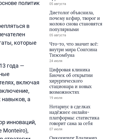
основе политик
05 августа
Диетолог объяснила,
почему кефир, творог и
молоко снова становятся
епляться в
популярными
имечателен
05 августа
таты, которые
Что-то, что значит всё:
внутри мира Сонгсина
Тиэсомбуна
24 июля
13 года —
Цифровая клиника
бные
Биочек об открытии
хирургического
телях, включая
стационара и новых
 включение,
возможностях
 навыков, а
19 июля
Нотариус в сделках
надёжнее онлайн-
платформы: статистика
ор инноваций,
говорит сама за себя
 Monteiro),
07 июля
Онкохирург Владимир
р стратегии