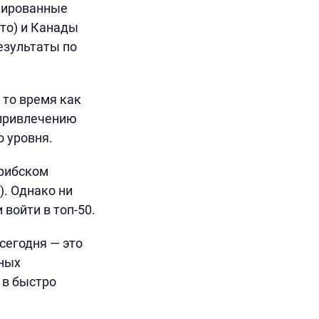
цированные
то) и Канады
езультаты по
 то время как
 привлечению
о уровня.
арибском
). Однако ни
войти в топ-50.
сегодня — это
зных
 в быстро