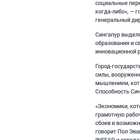
социальные пер
когда-либо», — г
генеральный дире
Сингапур выделя
образования и с
инновационной р
Город-государст
силы, вооружен
мышлением, кот
Способность Син
«Экономики, ко
грамотную рабоч
сбоев в возможн
говорит Пол Эва
INSEAD и сореда