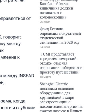
Балабан: «Чек-ап
кишечника должен
начинаться с
колоноскопии»
оправляться от
06 июля
Фонд Есенова
определил получателей
, говорит:
студенческой
стипендии на 2026 год
онку между
04 июня
ак
TUMI представляет
емление к
«средиземноморский
отдых», отмечая
очарование побережья и
простоту путешествий
ва между INSEAD
18 марта
ей,
Shanghai Electric
поставила основное
оборудование для
крупнейшей в мире
время, когда
электростанции с
накопителем энергии на
ость и глубокие
сжатом воздухе в Цзянсу