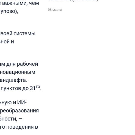
е важными, чем
ynoso),
06 марта
своей системы
ной и
ам для рабочей
инновационным
ландшафта.
го
пунктов до 31
.
ьную и ИИ-
преобразования
ности, —
го поведения в