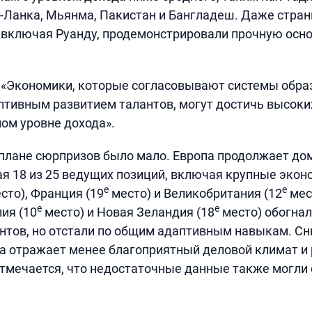
-Ланка, Мьянма, Пакистан и Бангладеш. Даже стран
 включая Руанду, продемонстрировали прочную осно
 «Экономики, которые согласовывают системы образ
птивным развитием талантов, могут достичь высоки
ом уровне дохода».
плане сюрпризов было мало. Европа продолжает до
ая 18 из 25 ведущих позиций, включая крупные экон
е
е
сто), Франция (19
место) и Великобритания (12
мест
е
е
ия (10
место) и Новая Зеландия (18
место) обогнал
тов, но отстали по общим адаптивным навыкам. Сн
а отражает менее благоприятный деловой климат и 
отмечается, что недостаточные данные также могли