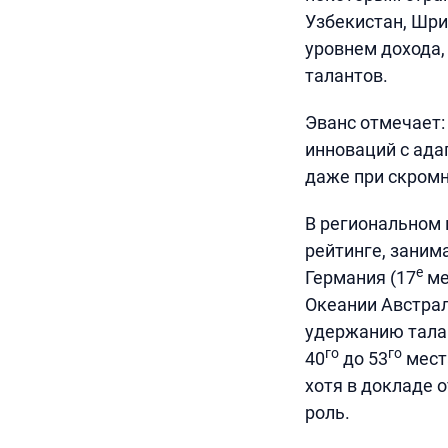
Узбекистан, Шри
уровнем дохода,
талантов.
Эванс отмечает:
инноваций с ада
даже при скромн
В региональном 
рейтинге, заним
е
Германия (17
ме
Океании Австрал
удержанию талан
го
го
40
до 53
мест
хотя в докладе 
роль.