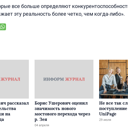
орые все больше определяют конкурентоспособност
жает эту реальность более четко, чем когда-либо».
ич рассказал
Борис Ушерович оценил
Не все так с
ельства
значимость нового
поступление 
ки на
мостового перехода через
UniPage
да
р. Зея
29 июля
04 апреля