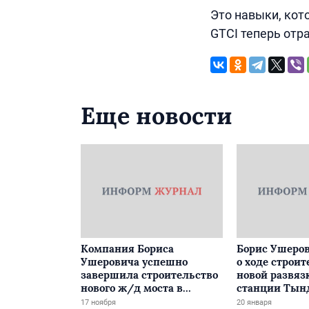
Это навыки, кот
GTCI теперь отра
Еще новости
Компания Бориса
Борис Ушеров
Ушеровича успешно
о ходе строит
завершила строительство
новой развяз
нового ж/д моста в
станции Тын
Забайкалье
17 ноября
20 января