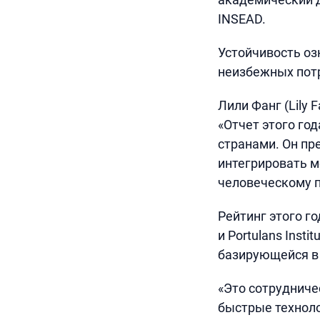
INSEAD.
Устойчивость оз
неизбежных потр
Лили Фанг (Lily 
«Отчет этого го
странами. Он пр
интегрировать м
человеческому п
Рейтинг этого г
и Portulans Inst
базирующейся в 
«Это сотрудничес
быстрые техноло