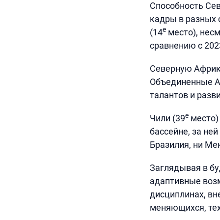
Способность Се
кадры в разных 
е
(14
место), нес
сравнению с 202
Северную Африку
Объединенные А
талантов и разв
е
Чили (39
место)
бассейне, за ней
Бразилия, ни Мек
Заглядывая в бу
адаптивные возм
дисциплинах, вн
меняющихся, тех