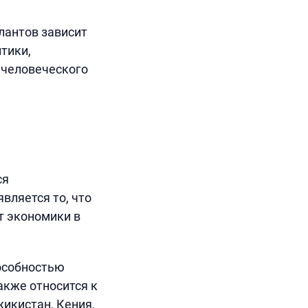
лантов зависит
итики,
 человеческого
ся
вляется то, что
т экономики в
особностью
акже относится к
икистан, Кения,