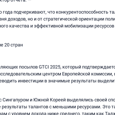
о года подчеркивают, что конкурентоспособность та
вня доходов, но и от стратегической ориентации пол
ого качества и эффективной мобилизации ресурсов
ие 20 стран
еляющих посылов GTCI 2025, который подтверждает
следовательским центром Европейской комиссии, я
еводить инвестиции в значимые результаты выдели
с Сингапуром и Южной Кореей выделялись своей сп
 результаты талантов с меньшими ресурсами. Это т
ам с уровнем дохода ниже среднего, таким как Тадж