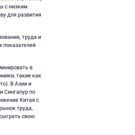
ы с низким
ву для развития
ования, труда и
х показателей
минировать в
омики, такие как
о). В Азии и
и Сингапур по
ижение Китая с
рынок труда,
 сыграть свою