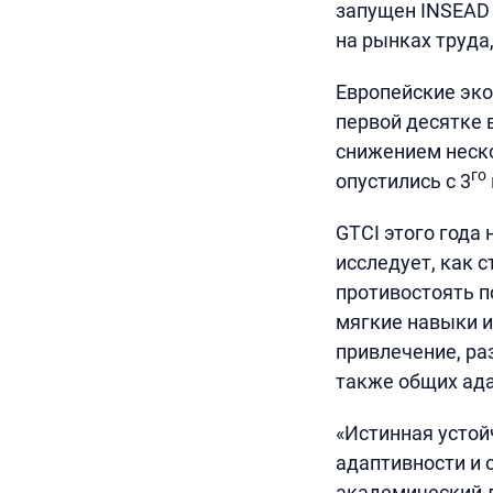
запущен INSEAD 
на рынках труда,
Европейские эко
первой десятке 
снижением неск
го
опустились с 3
GTCI этого года 
исследует, как 
противостоять п
мягкие навыки и
привлечение, ра
также общих ад
«Истинная устой
адаптивности и о
академический 